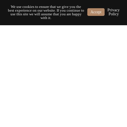
We use cookies to ensure that we give you the
Privacy
best experience on our website. If you continue to
Accept
use this site we will assume that you are happy
Policy
with it.
13-1 Kerstin 1941
14) Doonreagan